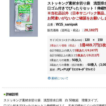
ストッキング素材水切り袋 浅型排水
口ゴム付きでぴったりセット！伸縮
※当社品以外（日本サニパック製品
お間違いがないかご確認をお願いし
W15_sanipak
品番：
28,182円
販売価格（送料込・税込）：
120 × 150
サイズ
(ヨコ×タテ×厚みmm)
：
1冊469.7円(1枚
1冊あたり価格（税込）：
1枚あたり9.247円
合計5箱以上の購入で
1枚あたり9.211円
合計10箱以上の購入で
50枚入
1冊あたりの枚数：
60冊入（3,0
1箱あたりの冊数（合計枚数）：
PL+PU(ﾎﾟﾘｴｽﾃﾙ+ﾎﾟﾘｳﾚﾀﾝ）
素材：
素材について
詳細説明
ストッキング素材水切り袋 浅型排水口用 白 50枚組 増量タイプ。
口ゴム付きでぴったりセット！伸縮性がよく、丈夫で破れにくいので後処