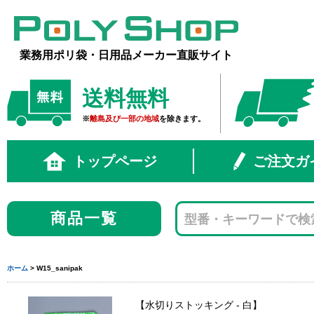
業務用ポリ袋・日用品メーカー直販サイト
送料無料
※
離島及び一部の地域
を除きます。
トップページ
ご注文ガ
商品一覧
ホーム
> W15_sanipak
水切りストッキング - 白