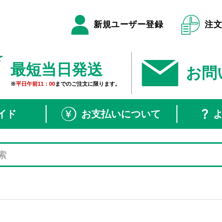
新規ユーザー登録
注
最短当日発送
お問
※
平日午前11：00
までのご注文に限ります。
イド
お支払いについて