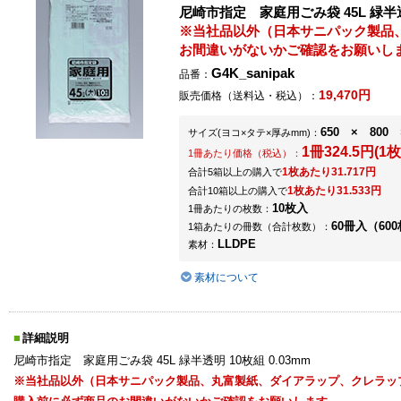
尼崎市指定 家庭用ごみ袋 45L 緑半透明
※当社品以外（日本サニパック製品
お間違いがないかご確認をお願いし
G4K_sanipak
品番：
19,470円
販売価格（送料込・税込）：
650 × 800 
サイズ
(ヨコ×タテ×厚みmm)
：
1冊324.5円(1枚
1冊あたり価格（税込）：
1枚あたり31.717円
合計5箱以上の購入で
1枚あたり31.533円
合計10箱以上の購入で
10枚入
1冊あたりの枚数：
60冊入（600
1箱あたりの冊数（合計枚数）：
LLDPE
素材：
素材について
詳細説明
尼崎市指定 家庭用ごみ袋 45L 緑半透明 10枚組 0.03mm
※当社品以外（日本サニパック製品、丸富製紙、ダイアラップ、クレラッ