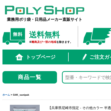
業務用ポリ袋・日用品メーカー直販サイト
送料無料
※
離島及び一部の地域
を除きます。
トップページ
ご注文ガ
商品一覧
ホーム
> G4K_sanipak
兵庫県尼崎市指定 - その他カラー 半透明 