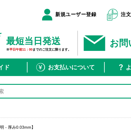
新規ユーザー登録
注
最短当日発送
お問
※
平日午前11：00
までのご注文に限ります。
イド
お支払いについて
- 厚み0.03mm