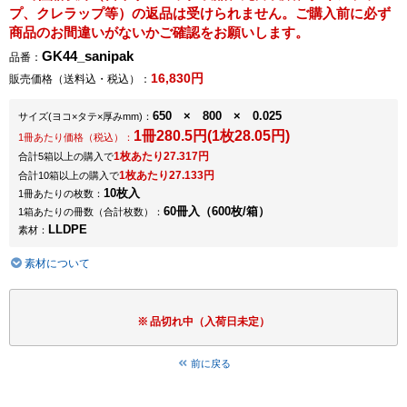
プ、クレラップ等）の返品は受けられません。ご購入前に必ず
商品のお間違いがないかご確認をお願いします。
GK44_sanipak
品番：
16,830円
販売価格（送料込・税込）：
650 × 800 × 0.025
サイズ
(ヨコ×タテ×厚みmm)
：
1冊280.5円(1枚28.05円)
1冊あたり価格（税込）：
1枚あたり27.317円
合計5箱以上の購入で
1枚あたり27.133円
合計10箱以上の購入で
10枚入
1冊あたりの枚数：
60冊入（600枚/箱）
1箱あたりの冊数（合計枚数）：
LLDPE
素材：
素材について
品切れ中（入荷日未定）
前に戻る