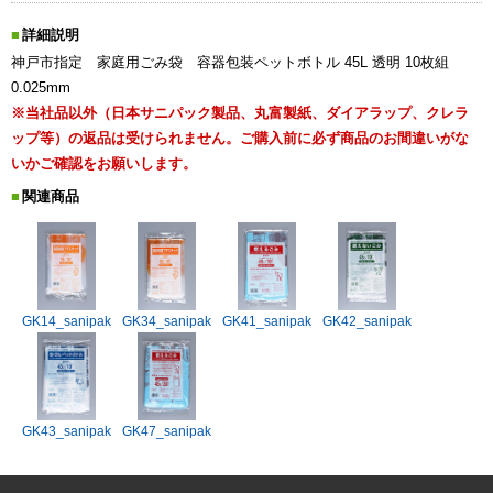
詳細説明
神戸市指定 家庭用ごみ袋 容器包装ペットボトル 45L 透明 10枚組
0.025mm
※当社品以外（日本サニパック製品、丸富製紙、ダイアラップ、クレラ
ップ等）の返品は受けられません。ご購入前に必ず商品のお間違いがな
いかご確認をお願いします。
関連商品
GK14_sanipak
GK34_sanipak
GK41_sanipak
GK42_sanipak
GK43_sanipak
GK47_sanipak