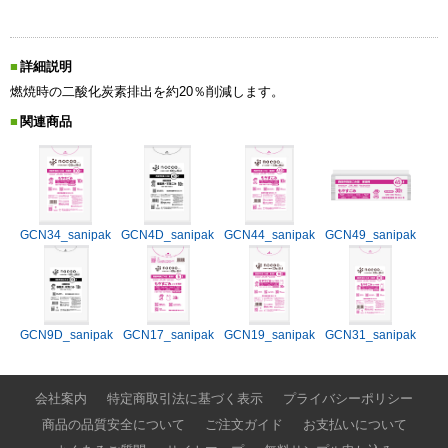
詳細説明
燃焼時の二酸化炭素排出を約20％削減します。
関連商品
GCN34_sanipak
GCN4D_sanipak
GCN44_sanipak
GCN49_sanipak
GCN9D_sanipak
GCN17_sanipak
GCN19_sanipak
GCN31_sanipak
会社案内
特定商取引法に基づく表示
プライバシーポリシー
商品の品質安全について
ご注文ガイド
お支払いについて