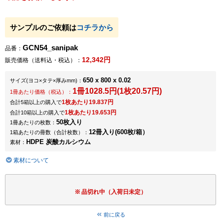
サンプルのご依頼は
コチラから
GCN54_sanipak
品番：
12,342円
販売価格（送料込・税込）：
650 x 800 x 0.02
サイズ
(ヨコ×タテ×厚みmm)
：
1冊1028.5円(1枚20.57円)
1冊あたり価格（税込）：
1枚あたり19.837円
合計5箱以上の購入で
1枚あたり19.653円
合計10箱以上の購入で
50枚入り
1冊あたりの枚数：
12冊入り(600枚/箱）
1箱あたりの冊数（合計枚数）：
HDPE 炭酸カルシウム
素材：
素材について
品切れ中（入荷日未定）
前に戻る