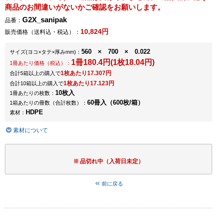
商品のお間違いがないかご確認をお願いします。
G2X_sanipak
品番：
10,824円
販売価格（送料込・税込）：
560 × 700 × 0.022
サイズ
(ヨコ×タテ×厚みmm)
：
1冊180.4円(1枚18.04円)
1冊あたり価格（税込）：
1枚あたり17.307円
合計5箱以上の購入で
1枚あたり17.123円
合計10箱以上の購入で
10枚入
1冊あたりの枚数：
60冊入（600枚/箱）
1箱あたりの冊数（合計枚数）：
HDPE
素材：
素材について
品切れ中（入荷日未定）
前に戻る