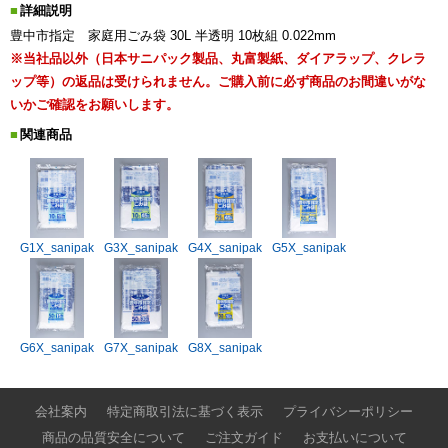
詳細説明
豊中市指定 家庭用ごみ袋 30L 半透明 10枚組 0.022mm
※当社品以外（日本サニパック製品、丸富製紙、ダイアラップ、クレラ
ップ等）の返品は受けられません。ご購入前に必ず商品のお間違いがな
いかご確認をお願いします。
関連商品
G1X_sanipak
G3X_sanipak
G4X_sanipak
G5X_sanipak
G6X_sanipak
G7X_sanipak
G8X_sanipak
会社案内
特定商取引法に基づく表示
プライバシーポリシー
商品の品質安全について
ご注文ガイド
お支払いについて