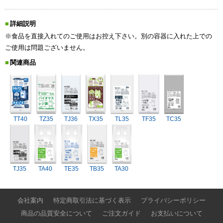
詳細説明
※食品を直接入れてのご使用はお控え下さい。別の容器に入れた上での
ご使用は問題ございません。
関連商品
TT40
TZ35
TJ36
TX35
TL35
TF35
TC35
TJ35
TA40
TE35
TB35
TA30
会社案内
特定商取引法に基づく表示
プライバシーポリシー
商品の品質安全について
ご注文ガイド
お支払いについて