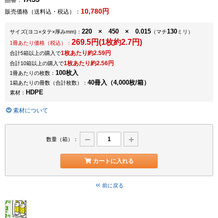
品番：
10,780円
販売価格（送料込・税込）：
220 × 450 × 0.015
130
サイズ
(ヨコ×タテ×厚みmm)
：
（マチ
ミリ）
269.5円(1枚約2.7円)
1冊あたり価格（税込）：
1枚あたり約2.59円
合計5箱以上の購入で
1枚あたり約2.56円
合計10箱以上の購入で
100枚入
1冊あたりの枚数：
40冊入（4,000枚/箱）
1箱あたりの冊数（合計枚数）：
HDPE
素材：
素材について
数量（箱）：
カートに入れる
前に戻る