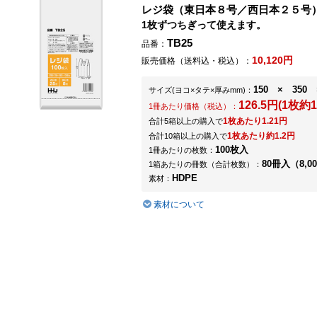
レジ袋（東日本８号／西日本２５号
1枚ずつちぎって使えます。
TB25
品番：
10,120円
販売価格（送料込・税込）：
150 × 350 
サイズ
(ヨコ×タテ×厚みmm)
：
126.5円(1枚約1
1冊あたり価格（税込）：
1枚あたり1.21円
合計5箱以上の購入で
1枚あたり約1.2円
合計10箱以上の購入で
100枚入
1冊あたりの枚数：
80冊入（8,0
1箱あたりの冊数（合計枚数）：
HDPE
素材：
素材について