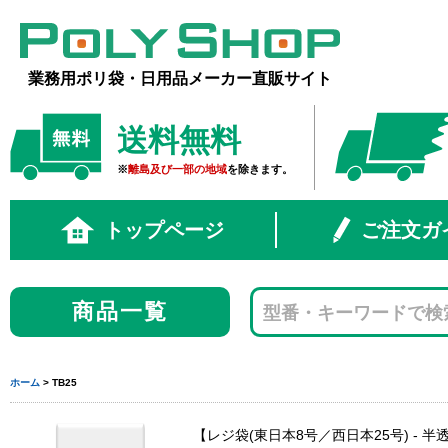
業務用ポリ袋・日用品メーカー直販サイト
送料無料
※
離島及び一部の地域
を除きます。
トップページ
ご注文ガ
商品一覧
ホーム
> TB25
レジ袋(東日本8号／西日本25号) - 半透明