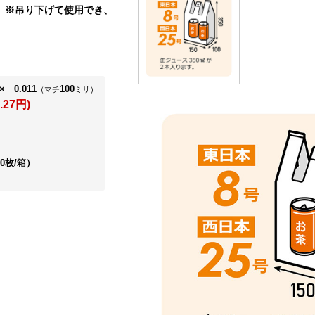
）
※吊り下げて使用でき、
× 0.011
100
（マチ
ミリ）
.27円)
00枚/箱）