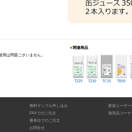
関連商品
使用は問題ございません。
TZ25
TZ30
TC25
TB30
無料サンプル申し込み
新規ユーザー
FAXでのご注文
激安品コーナ
冊単位でのご注文
お問合せ