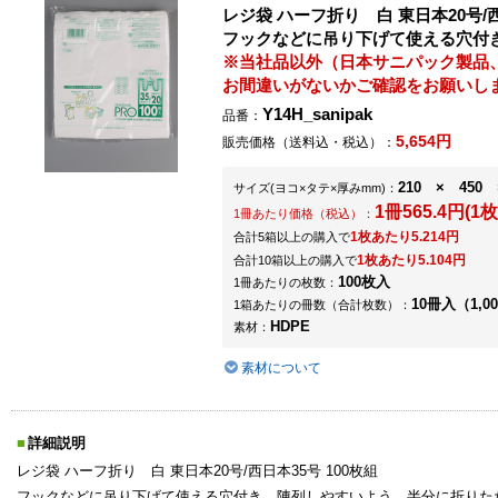
レジ袋 ハーフ折り 白 東日本20号/西
フックなどに吊り下げて使える穴付
※当社品以外（日本サニパック製品
お間違いがないかご確認をお願いし
Y14H_sanipak
品番：
5,654円
販売価格（送料込・税込）：
210 × 450 
サイズ
(ヨコ×タテ×厚みmm)
：
1冊565.4円(1枚
1冊あたり価格（税込）：
1枚あたり5.214円
合計5箱以上の購入で
1枚あたり5.104円
合計10箱以上の購入で
100枚入
1冊あたりの枚数：
10冊入（1,0
1箱あたりの冊数（合計枚数）：
HDPE
素材：
素材について
詳細説明
レジ袋 ハーフ折り 白 東日本20号/西日本35号 100枚組
フックなどに吊り下げて使える穴付き。陳列しやすいよう、半分に折りた