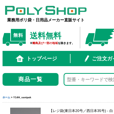
業務用ポリ袋・日用品メーカー直販サイト
送料無料
※
離島及び一部の地域
を除きます。
トップページ
ご注文ガ
商品一覧
ホーム
> Y14H_sanipak
レジ袋(東日本20号／西日本35号) - 白 -