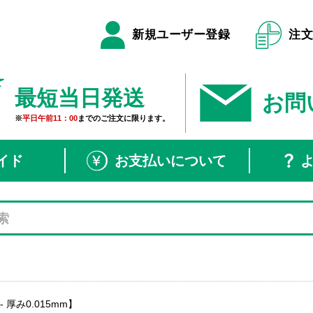
新規ユーザー登録
注
最短当日発送
お問
※
平日午前11：00
までのご注文に限ります。
イド
お支払いについて
 厚み0.015mm