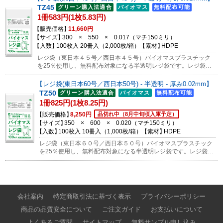
のご依頼はコチラから
TZ45
1冊583円(1枚5.83円)
販売価格
11,660円
サイズ
300 × 550 × 0.017
（マチ
150
ミリ）
入数
100枚入 20冊入（2,000枚/箱）
素材
HDPE
レジ袋（東日本４５号／西日本４５号）バイオマスプラスチック
を25％使用し、無料配布対象になる半透明レジ袋です。レジ袋本
体にJANコード・プラマーク・バイオマスマークが印刷されてい
ます。※吊り下げて使用でき、1枚ずつちぎって使えます。サンプ
レジ袋(東日本60号／西日本50号) - 半透明 - 厚み0.02mm
ルのご依頼はコチラから
TZ50
1冊825円(1枚8.25円)
販売価格
8,250円
品切れ中（8月中旬頃入庫予定）
サイズ
350 × 600 × 0.020
（マチ
150
ミリ）
入数
100枚入 10冊入（1,000枚/箱）
素材
HDPE
レジ袋（東日本６０号／西日本５０号）バイオマスプラスチック
を25％使用し、無料配布対象になる半透明レジ袋です。レジ袋本
体にJANコード・プラマーク・バイオマスマークが印刷されてい
ます。※吊り下げて使用でき、1枚ずつちぎって使えます。サン
プルのご依頼はコチラから
会社案内
特定商取引法に基づく表示
プライバシーポリシー
商品の品質安全について
ご注文ガイド
お支払いについて
よくあるご質問
サイトマップ
無料サンプル申し込み