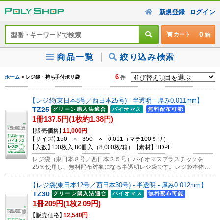
新規登録
ログイン
0
カート
商品一覧
絞り込み検索
6
ホーム
> レジ袋・持ち手付ポリ袋
件
レジ袋(東日本8号／西日本25号) - 半透明 - 厚み0.011mm
TZ25
1冊137.5円(1枚約1.38円)
販売価格
11,000円
サイズ
150 × 350 × 0.011
（マチ
100
ミリ）
入数
100枚入 80冊入（8,000枚/箱）
素材
HDPE
レジ袋（東日本８号／西日本２５号）バイオマスプラスチックを
25％使用し、無料配布対象になる半透明レジ袋です。レジ袋本体に
JANコード・プラマーク・バイオマスマークが印刷されています。
※吊り下げて使用でき、1枚ずつちぎって使えます。サンプルのご
レジ袋(東日本12号／西日本30号) - 半透明 - 厚み0.012mm
依頼はコチラから
TZ30
1冊209円(1枚2.09円)
販売価格
12,540円