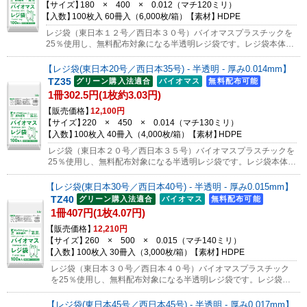
サイズ
180 × 400 × 0.012
（マチ
120
ミリ）
入数
100枚入 60冊入（6,000枚/箱）
素材
HDPE
レジ袋（東日本１２号／西日本３０号）バイオマスプラスチックを
25％使用し、無料配布対象になる半透明レジ袋です。レジ袋本体に
JANコード・プラマーク・バイオマスマークが印刷されています。
※吊り下げて使用でき、1枚ずつちぎって使えます。サンプルのご
レジ袋(東日本20号／西日本35号) - 半透明 - 厚み0.014mm
依頼はコチラから
TZ35
1冊302.5円(1枚約3.03円)
販売価格
12,100円
サイズ
220 × 450 × 0.014
（マチ
130
ミリ）
入数
100枚入 40冊入（4,000枚/箱）
素材
HDPE
レジ袋（東日本２０号／西日本３５号）バイオマスプラスチックを
25％使用し、無料配布対象になる半透明レジ袋です。レジ袋本体に
JANコード・プラマーク・バイオマスマークが印刷されています。
※吊り下げて使用でき、1枚ずつちぎって使えます。サンプルのご
レジ袋(東日本30号／西日本40号) - 半透明 - 厚み0.015mm
依頼はコチラから
TZ40
1冊407円(1枚4.07円)
販売価格
12,210円
サイズ
260 × 500 × 0.015
（マチ
140
ミリ）
入数
100枚入 30冊入（3,000枚/箱）
素材
HDPE
レジ袋（東日本３０号／西日本４０号）バイオマスプラスチック
を25％使用し、無料配布対象になる半透明レジ袋です。レジ袋本
体にJANコード・プラマーク・バイオマスマークが印刷されていま
す。※吊り下げて使用でき、1枚ずつちぎって使えます。サンプル
レジ袋(東日本45号／西日本45号) - 半透明 - 厚み0.017mm