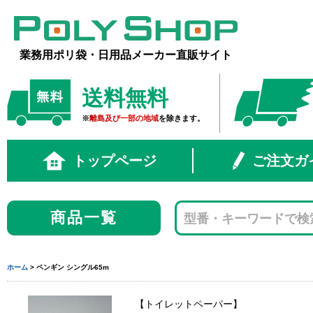
業務用ポリ袋・日用品メーカー直販サイト
送料無料
※
離島及び一部の地域
を除きます。
トップページ
ご注文ガ
商品一覧
ホーム
> ペンギン シングル65m
トイレットペーパー