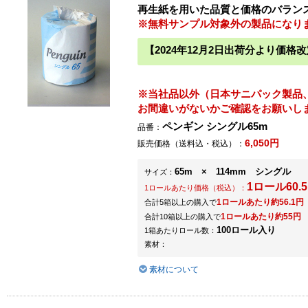
再生紙を用いた品質と価格のバラン
※無料サンプル対象外の製品になり
【2024年12月2日出荷分より価
※当社品以外（日本サニパック製品
お間違いがないかご確認をお願いし
ペンギン シングル65m
品番：
6,050円
販売価格（送料込・税込）：
65m × 114mm シングル
サイズ：
1ロール60.
1ロールあたり価格（税込）：
1ロールあたり約56.1円
合計5箱以上の購入で
1ロールあたり約55円
合計10箱以上の購入で
100ロール入り
1箱あたりロール数：
素材：
素材について