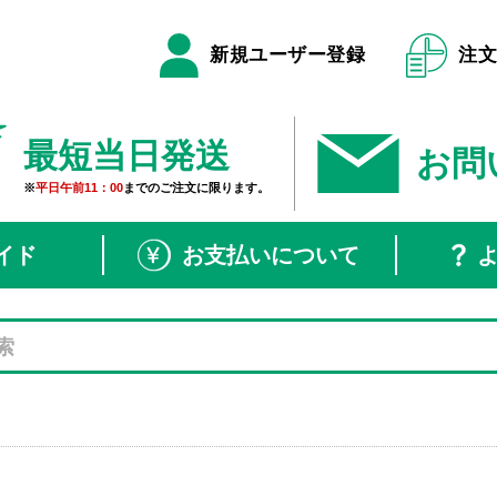
新規ユーザー登録
注
最短当日発送
お問
※
平日午前11：00
までのご注文に限ります。
イド
お支払いについて