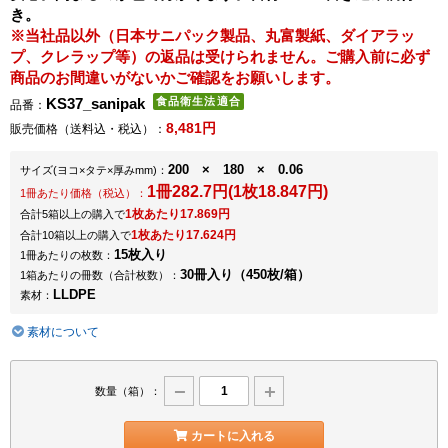
き。
※当社品以外（日本サニパック製品、丸富製紙、ダイアラッ
プ、クレラップ等）の返品は受けられません。ご購入前に必ず
商品のお間違いがないかご確認をお願いします。
KS37_sanipak
品番：
8,481円
販売価格（送料込・税込）：
200 × 180 × 0.06
サイズ
(ヨコ×タテ×厚みmm)
：
1冊282.7円(1枚18.847円)
1冊あたり価格（税込）：
1枚あたり17.869円
合計5箱以上の購入で
1枚あたり17.624円
合計10箱以上の購入で
15枚入り
1冊あたりの枚数：
30冊入り（450枚/箱）
1箱あたりの冊数（合計枚数）：
LLDPE
素材：
素材について
数量（箱）：
カートに入れる