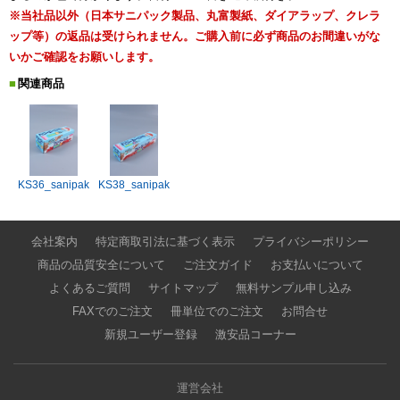
※当社品以外（日本サニパック製品、丸富製紙、ダイアラップ、クレラ
ップ等）の返品は受けられません。ご購入前に必ず商品のお間違いがな
いかご確認をお願いします。
関連商品
KS36_sanipak
KS38_sanipak
会社案内
特定商取引法に基づく表示
プライバシーポリシー
商品の品質安全について
ご注文ガイド
お支払いについて
よくあるご質問
サイトマップ
無料サンプル申し込み
FAXでのご注文
冊単位でのご注文
お問合せ
新規ユーザー登録
激安品コーナー
運営会社