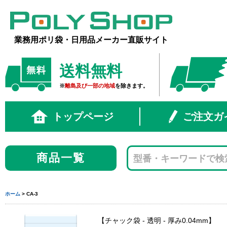
業務用ポリ袋・日用品メーカー直販サイト
送料無料
※
離島及び一部の地域
を除きます。
トップページ
ご注文ガ
商品一覧
ホーム
> CA-3
チャック袋 - 透明 - 厚み0.04mm