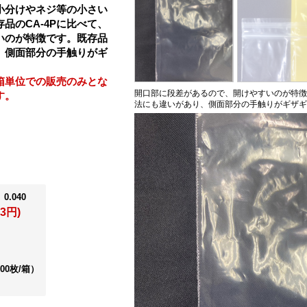
小分けやネジ等の小さい
品のCA-4Pに比べて、
いのが特徴です。既存品
、側面部分の手触りがギ
箱単位での販売のみとな
開口部に段差があるので、開けやすいのが特徴
す。
法にも違いがあり、側面部分の手触りがギザギ
0.040
3円)
000枚/箱）