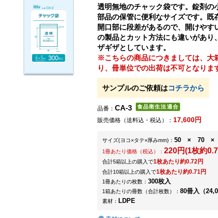
透明無地のチャック袋です。錠剤の
部品の保管に便利なサイズです。既存
開口部に段差があるので、開けやす
の製品とカット方法にも違いがあり
ザギザとしています。
※こちらの商品につきましては、大
り、冊単位での出荷は不可となりま
サンプルのご依頼は
コチラから
CA-3
品番：
17,600円
販売価格（送料込・税込）：
50 × 70 × 
サイズ
(ヨコ×タテ×厚みmm)
：
220円(1枚約0.7
1冊あたり価格（税込）：
1枚あたり約0.72円
合計5箱以上の購入で
1枚あたり約0.71円
合計10箱以上の購入で
300枚入
1冊あたりの枚数：
80冊入（24,
1箱あたりの冊数（合計枚数）：
LDPE
素材：