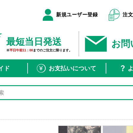
新規ユーザー登録
注
最短当日発送
お問
※
平日午前11：00
までのご注文に限ります。
イド
お支払いについて