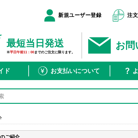
新規ユーザー登録
注
最短当日発送
お問
※
平日午前11：00
までのご注文に限ります。
イド
お支払いについて
介
のご紹介