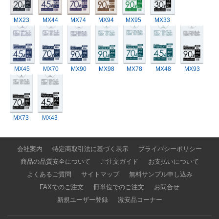
MX23
MX44
MX74
MX94
MX95
MX33
MX45
MX70
MX90
MX98
MX78
MX48
MX93
MX73
MX43
会社案内
特定商取引法に基づく表示
プライバシーポリシー
商品の品質安全について
ご注文ガイド
お支払いについて
よくあるご質問
サイトマップ
無料サンプル申し込み
FAXでのご注文
冊単位でのご注文
お問合せ
新規ユーザー登録
激安品コーナー