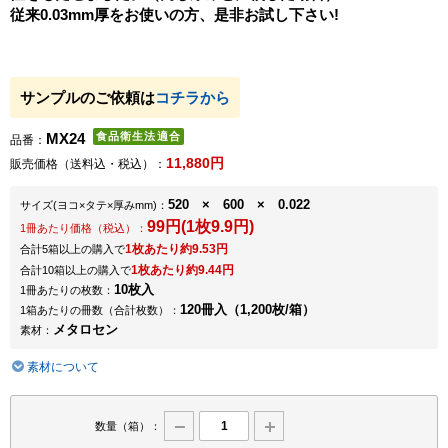
従来0.03mm厚をお使いの方、是非お試し下さい!
サンプルのご依頼は
コチラから
MX24
品番：
11,880円
販売価格（送料込・税込）：
520 × 600 × 0.022
サイズ
(ヨコ×タテ×厚みmm)
：
99円(1枚9.9円)
1冊あたり価格（税込）：
1枚あたり約9.53円
合計5箱以上の購入で
1枚あたり約9.44円
合計10箱以上の購入で
10枚入
1冊あたりの枚数：
120冊入（1,200枚/箱）
1箱あたりの冊数（合計枚数）：
メタロセン
素材：
素材について
数量（箱）：