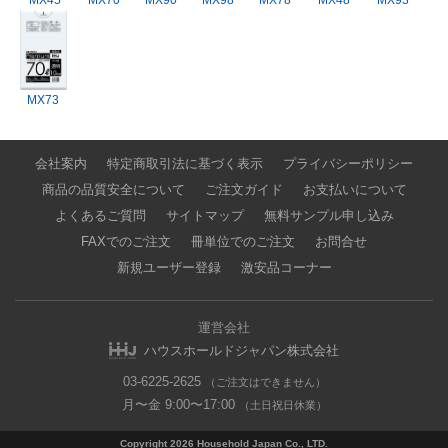
MX45
MX70
MX90
MX98
MX78
MX48
MX93
MX73
会社案内
特定商取引法に基づく表示
プライバシーポリシー
商品の品質安全について
ご注文ガイド
お支払いについて
よくあるご質問
サイトマップ
無料サンプル申し込み
FAXでのご注文
冊単位でのご注文
お問合せ
新規ユーザー登録
激安品コーナー
運営会社
ハウスホールドジャパン株式会社
03-6225-2625
（ご注文はできません）
月〜金 9:00〜17:00
（土日祝日休業）
Copyright 2026 Household Japan Co., LTD.