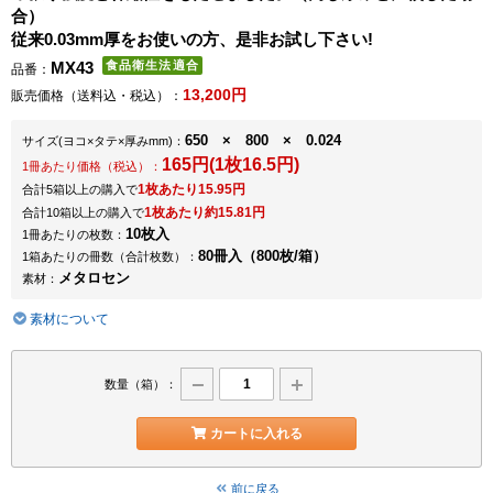
合）
従来0.03mm厚をお使いの方、是非お試し下さい!
MX43
品番：
13,200円
販売価格（送料込・税込）：
650 × 800 × 0.024
サイズ
(ヨコ×タテ×厚みmm)
：
165円(1枚16.5円)
1冊あたり価格（税込）：
1枚あたり15.95円
合計5箱以上の購入で
1枚あたり約15.81円
合計10箱以上の購入で
10枚入
1冊あたりの枚数：
80冊入（800枚/箱）
1箱あたりの冊数（合計枚数）：
メタロセン
素材：
素材について
数量（箱）：
カートに入れる
前に戻る