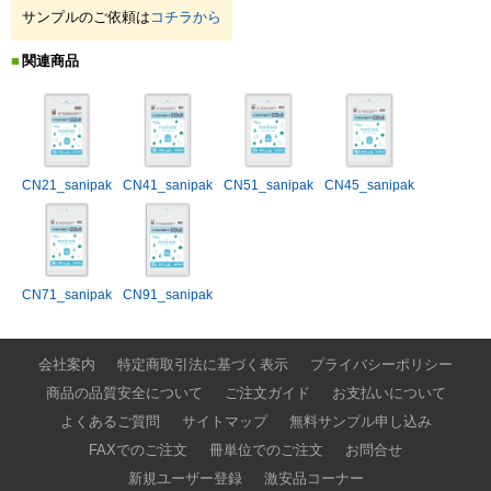
サンプルのご依頼は
コチラから
関連商品
CN21_sanipak
CN41_sanipak
CN51_sanipak
CN45_sanipak
CN71_sanipak
CN91_sanipak
会社案内
特定商取引法に基づく表示
プライバシーポリシー
商品の品質安全について
ご注文ガイド
お支払いについて
よくあるご質問
サイトマップ
無料サンプル申し込み
FAXでのご注文
冊単位でのご注文
お問合せ
新規ユーザー登録
激安品コーナー