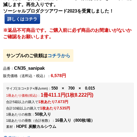
減します。再生入りです。
ソーシャルプロダクツアワード2023を受賞しました！
詳しくはコチラ
※返品不可商品です。ご購入前に必ず商品のお間違いがないか
ご確認をお願いします。
サンプルのご依頼は
コチラから
CN35_sanipak
品番：
6,578円
販売価格（送料込・税込）：
550 × 700 × 0.015
サイズ
(ヨコ×タテ×厚みmm)
：
1冊411.1円(1枚8.222円)
1冊あたり価格(税込)：
1枚あたり7.673円
合計5箱以上の購入で
1枚あたり7.535円
合計10箱以上の購入で
50枚入り
1冊あたりの枚数：
16冊入り（800枚/箱）
1箱あたりの冊数（合計枚数）：
HDPE 炭酸カルシウム
素材：