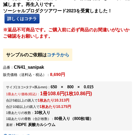
減します。再生入りです。
ソーシャルプロダクツアワード2023を受賞しました！
詳しくはコチラ
※返品不可商品です。ご購入前に必ず商品のお間違いがないか
ご確認をお願いします。
サンプルのご依頼は
コチラから
CN41_sanipak
品番：
8,690円
販売価格（送料込・税込）：
650 × 800 × 0.015
サイズ
(ヨコ×タテ×厚みmm)
：
1冊108.6円(1枚10.86円)
1冊あたり価格(税込)：
1枚あたり10.313円
合計5箱以上の購入で
1枚あたり10.175円
合計10箱以上の購入で
10枚入り
1冊あたりの枚数：
80冊入り（800枚/箱）
1箱あたりの冊数（合計枚数）：
HDPE 炭酸カルシウム
素材：