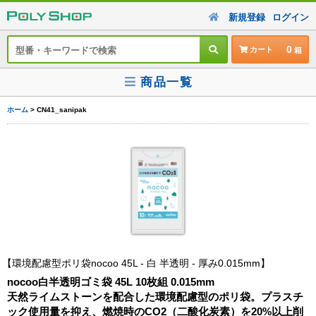
新規登録
ログイン
0
カート
商品一覧
ホーム
> CN41_sanipak
環境配慮型ポリ袋nocoo 45L - 白 半透明 - 厚み0.015mm
nocoo白半透明ゴミ袋 45L 10枚組 0.015mm
天然ライムストーンを配合した環境配慮型のポリ袋。プラスチ
ック使用量を抑え、燃焼時のCO2（二酸化炭素）を20%以上削