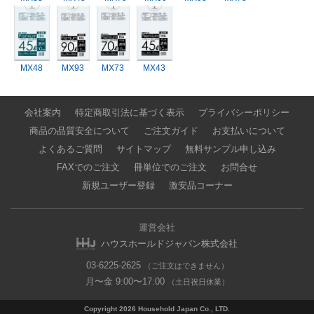
MX48
MX93
MX73
MX43
会社案内
特定商取引法に基づく表示
プライバシーポリシー
商品の品質安全について
ご注文ガイド
お支払いについて
よくあるご質問
サイトマップ
無料サンプル申し込み
FAXでのご注文
冊単位でのご注文
お問合せ
新規ユーザー登録
激安品コーナー
運営会社
ハウスホールドジャパン株式会社
03-6225-2625
（ご注文はできません）
月〜金 9:00〜17:00
（土日祝日休業）
Copyright 2026 Household Japan Co., LTD.