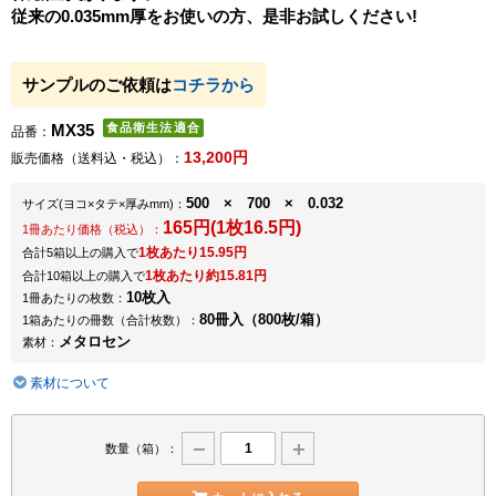
従来の0.035mm厚をお使いの方、是非お試しください!
サンプルのご依頼は
コチラから
MX35
品番：
13,200円
販売価格（送料込・税込）：
500 × 700 × 0.032
サイズ
(ヨコ×タテ×厚みmm)
：
165円(1枚16.5円)
1冊あたり価格（税込）：
1枚あたり15.95円
合計5箱以上の購入で
1枚あたり約15.81円
合計10箱以上の購入で
10枚入
1冊あたりの枚数：
80冊入（800枚/箱）
1箱あたりの冊数（合計枚数）：
メタロセン
素材：
素材について
数量（箱）：