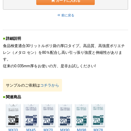
カートに入れる
前に戻る
詳細説明
食品検査適合30リットルポリ袋の厚口タイプ。高品質、高強度ポリエチ
レン（メタロ セン）を80％配合し高い引っ張り強度と伸縮性がありま
す。
従来の0.035mm厚をお使いの方、是非お試しください!
サンプルのご依頼は
コチラから
関連商品
MX33
MX45
MX70
MX90
MX98
MX78