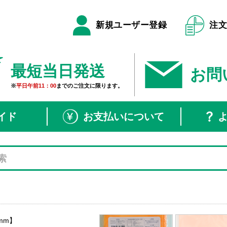
新規ユーザー登録
注
最短当日発送
お問
※
平日午前11：00
までのご注文に限ります。
イド
お支払いについて
mm