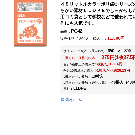
４５リットルカラーポリ袋シリーズ
らかい素材ＬＬＤＰＥでしっかりし
用ゴミ袋として学校などで使われて
作にも人気です。
PC42
品番：
11,000円
販売価格（送料込・税込）：
650 × 800 
サイズ
(ヨコ×タテ×厚みmm)
：
275円(1枚27.5
1冊あたり価格（税込）：
1枚あたり26.4円
合計5箱以上の購入で
1枚あたり約26.13円
合計10箱以上の購入で
10枚入
1冊あたりの枚数：
40冊入（400
1箱あたりの冊数（合計枚数）：
LLDPE
素材：
素材について