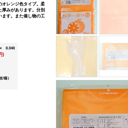
のオレンジ色タイプ。柔
た厚みがあります。分別
います。また催し物の工
× 0.040
円)
枚/箱）