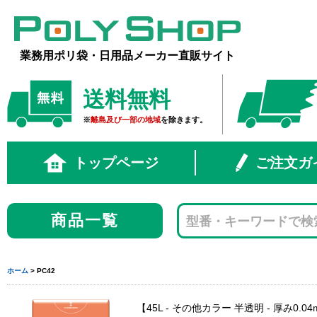
業務用ポリ袋・日用品メーカー直販サイト
送料無料
※
離島及び一部の地域
を除きます。
トップページ
ご注文ガ
商品一覧
ホーム
> PC42
45L - その他カラー 半透明 - 厚み0.04