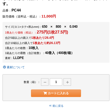
す。
PC44
品番：
11,000円
販売価格（送料込・税込）：
650 × 800 × 0.040
サイズ
(ヨコ×タテ×厚みmm)
：
275円(1枚27.5円)
1冊あたり価格（税込）：
1枚あたり26.4円
合計5箱以上の購入で
1枚あたり約26.13円
合計10箱以上の購入で
10枚入
1冊あたりの枚数：
40冊入（400枚/箱）
1箱あたりの冊数（合計枚数）：
LLDPE
素材：
素材について
数量（箱）：
カートに入れる
前に戻る