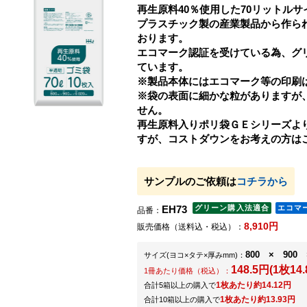
再生原料40％使用した70リットル
プラスチック製の産業製品から作ら
おります。
エコマーク認証を受けている為、グ
ています。
※製品本体にはエコマーク等の印刷
※袋の表面に細かな粒がありますが
せん。
再生原料入りポリ袋ＧＥシリーズよ
すが、コストダウンをお考えの方は
サンプルのご依頼は
コチラから
EH73
品番：
8,910円
販売価格（送料込・税込）：
800 × 900 
サイズ
(ヨコ×タテ×厚みmm)
：
148.5円(1枚14.
1冊あたり価格（税込）：
1枚あたり約14.12円
合計5箱以上の購入で
1枚あたり約13.93円
合計10箱以上の購入で