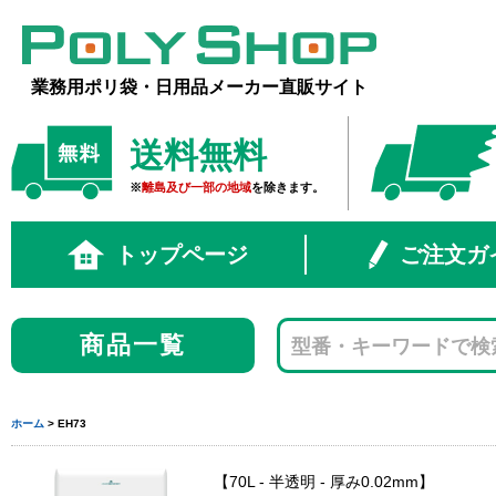
業務用ポリ袋・日用品メーカー直販サイト
送料無料
※
離島及び一部の地域
を除きます。
トップページ
ご注文ガ
商品一覧
ホーム
> EH73
70L - 半透明 - 厚み0.02mm