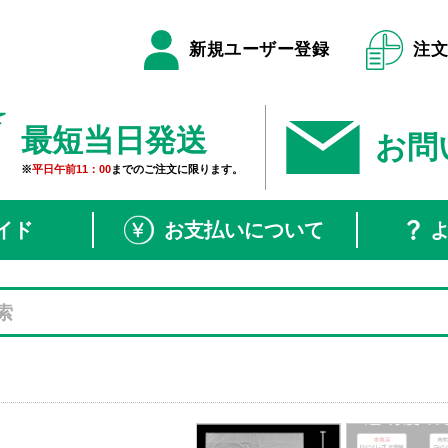
新規ユーザー登録
注
最短当日発送
お問
※
平日午前11：00
までのご注文に限ります。
イド
お支払いについて