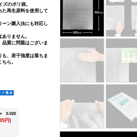
サイズのポリ袋。
れた再生原料を使用して
リーン購入法にも対応し
はありません。
、品質に問題はございま
りも、若干強度は落ちま
こちら。
× 0.020
85円)