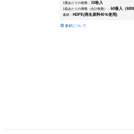
10枚入
1冊あたりの枚数：
60冊入（600
1箱あたりの冊数（合計枚数）：
HDPE(再生原料40％使用)
素材：
素材について