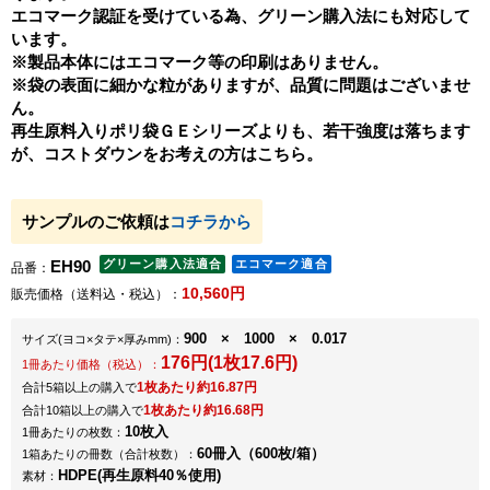
エコマーク認証を受けている為、グリーン購入法にも対応して
います。
※製品本体にはエコマーク等の印刷はありません。
※袋の表面に細かな粒がありますが、品質に問題はございませ
ん。
再生原料入りポリ袋ＧＥシリーズよりも、若干強度は落ちます
が、コストダウンをお考えの方はこちら。
サンプルのご依頼は
コチラから
EH90
品番：
10,560円
販売価格（送料込・税込）：
900 × 1000 × 0.017
サイズ
(ヨコ×タテ×厚みmm)
：
176円(1枚17.6円)
1冊あたり価格（税込）：
1枚あたり約16.87円
合計5箱以上の購入で
1枚あたり約16.68円
合計10箱以上の購入で
10枚入
1冊あたりの枚数：
60冊入（600枚/箱）
1箱あたりの冊数（合計枚数）：
HDPE(再生原料40％使用)
素材：