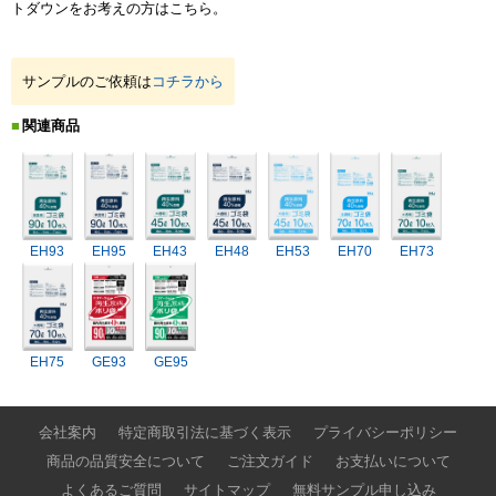
トダウンをお考えの方はこちら。
サンプルのご依頼は
コチラから
関連商品
EH93
EH95
EH43
EH48
EH53
EH70
EH73
EH75
GE93
GE95
会社案内
特定商取引法に基づく表示
プライバシーポリシー
商品の品質安全について
ご注文ガイド
お支払いについて
よくあるご質問
サイトマップ
無料サンプル申し込み