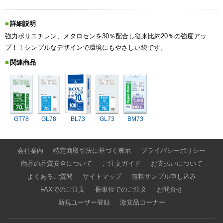
詳細説明
強力ポリエチレン、メタロセンを30％配合し従来比約20％の強度アッ
プ！！シンプルなデザインで環境にもやさしい袋です。
関連商品
GT78
GL78
BL73
GL73
BM73
会社案内
特定商取引法に基づく表示
プライバシーポリシー
商品の品質安全について
ご注文ガイド
お支払いについて
よくあるご質問
サイトマップ
無料サンプル申し込み
FAXでのご注文
冊単位でのご注文
お問合せ
新規ユーザー登録
激安品コーナー