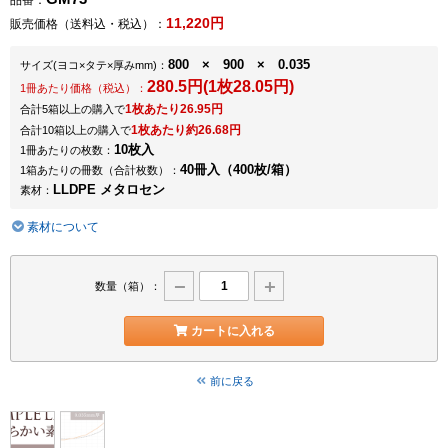
品番：
11,220円
販売価格（送料込・税込）：
800 × 900 × 0.035
サイズ
(ヨコ×タテ×厚みmm)
：
280.5円(1枚28.05円)
1冊あたり価格（税込）：
1枚あたり26.95円
合計5箱以上の購入で
1枚あたり約26.68円
合計10箱以上の購入で
10枚入
1冊あたりの枚数：
40冊入（400枚/箱）
1箱あたりの冊数（合計枚数）：
LLDPE メタロセン
素材：
素材について
数量（箱）：
カートに入れる
前に戻る