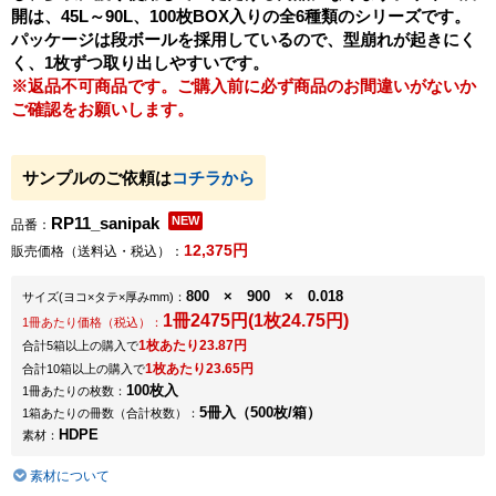
開は、45L～90L、100枚BOX入りの全6種類のシリーズです。
パッケージは段ボールを採用しているので、型崩れが起きにく
く、1枚ずつ取り出しやすいです。
※返品不可商品です。ご購入前に必ず商品のお間違いがないか
ご確認をお願いします。
サンプルのご依頼は
コチラから
RP11_sanipak
品番：
12,375円
販売価格（送料込・税込）：
800 × 900 × 0.018
サイズ
(ヨコ×タテ×厚みmm)
：
1冊2475円(1枚24.75円)
1冊あたり価格（税込）：
1枚あたり23.87円
合計5箱以上の購入で
1枚あたり23.65円
合計10箱以上の購入で
100枚入
1冊あたりの枚数：
5冊入（500枚/箱）
1箱あたりの冊数（合計枚数）：
HDPE
素材：
素材について