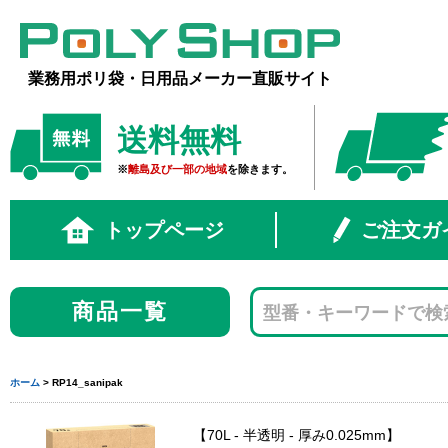
業務用ポリ袋・日用品メーカー直販サイト
送料無料
※
離島及び一部の地域
を除きます。
トップページ
ご注文ガ
商品一覧
ホーム
> RP14_sanipak
70L - 半透明 - 厚み0.025mm