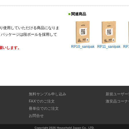
関連商品
渡り使用していただける商品になりま
す。パッケージは段ボールを採用して
RP10_sanipak
RP11_sanipak
RP
願いします。
無料サンプル申し込み
新規ユーザー
FAXでのご注文
激安品コーナ
冊単位でのご注文
お問合せ
Copyright 2026 Household Japan Co., LTD.