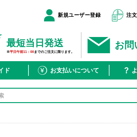
新規ユーザー登録
注
最短当日発送
お問
※
平日午前11：00
までのご注文に限ります。
イド
お支払いについて