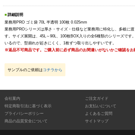
詳細説明
業務用PRO ゴミ袋 70L 半透明 100枚 0.025mm
業務用PROシリーズは厚さ・サイズ・仕様など業務用に特化し、多岐に
す。サイズ展開は、45L～90L、100枚BOX入りの全6種類のシリーズで
いるので、型崩れが起きにくく、1枚ずつ取り出しやすいです。
※返品不可商品です。ご購入前に必ず商品のお間違いがないかご確認をお
サンプルのご依頼は
コチラから
会社案内
ご注文ガイド
特定商取引法に基づく表示
お支払いについて
プライバシーポリシー
よくあるご質問
商品の品質安全について
サイトマップ