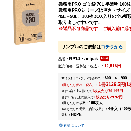
業務用PRO ゴミ袋 70L 半透明 100枚 
業務用PROシリーズは厚さ・サイ
45L～90L、100枚BOX入りの
取り出しやすいです。
※返品不可商品です。ご購入前に必
サンプルのご依頼は
コチラから
RP14_sanipak
品番：
12,518円
販売価格（送料込・税込）：
800 × 900 
サイズ
(ヨコ×タテ×厚みmm)
：
1冊3129.5円(1
1冊あたり価格（税込）：
1枚あたり30.195円
合計5箱以上の購入で
1枚あたり29.92円
合計10箱以上の購入で
100枚入
1冊あたりの枚数：
4冊入（400
1箱あたりの冊数（合計枚数）：
HDPE
素材：
素材について