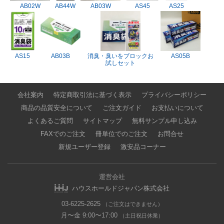
AB02W
AB44W
AB03W
AS45
AS25
AS15
AB03B
消臭・臭いをブロックお
AS05B
試しセット
会社案内
特定商取引法に基づく表示
プライバシーポリシー
商品の品質安全について
ご注文ガイド
お支払いについて
よくあるご質問
サイトマップ
無料サンプル申し込み
FAXでのご注文
冊単位でのご注文
お問合せ
新規ユーザー登録
激安品コーナー
運営会社
ハウスホールドジャパン株式会社
03-6225-2625
（ご注文はできません）
月〜金 9:00〜17:00
（土日祝日休業）