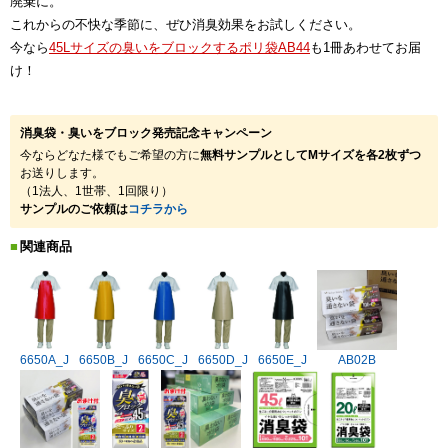
廃棄に。
これからの不快な季節に、ぜひ消臭効果をお試しください。
今なら
45Lサイズの臭いをブロックするポリ袋AB44
も1冊あわせてお届
け！
消臭袋・臭いをブロック発売記念キャンペーン
今ならどなた様でもご希望の方に
無料サンプルとしてMサイズを各2枚ずつ
お送りします。
（1法人、1世帯、1回限り）
サンプルのご依頼は
コチラから
関連商品
6650A_J
6650B_J
6650C_J
6650D_J
6650E_J
AB02B