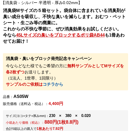
消臭袋 - シルバー 半透明 - 厚み0.02mm
消臭袋Mサイズの５箱セット。袋自体に含まれている消臭剤が
臭い成分を吸収し、不快な臭いを減らします。おむつ・ペット
シート・生ごみ等の廃棄に。
これからの不快な季節に、ぜひ消臭効果をお試しください。
今なら
45Lサイズの臭いをブロックするポリ袋AB44
も1冊あわ
せてお届け！
消臭袋・臭いをブロック発売記念キャンペーン
今ならどなた様でもご希望の方に
無料サンプルとしてMサイズを
各2枚ずつ
お送りします。
（1法人、1世帯、1回限り）
サンプルのご依頼は
コチラから
AS05W
品番：
4,400円
販売価格（送料込・税込）：
230 × 380 × 0.020
サイズ
(ヨコ×タテ×厚みmm)
：
880円(1枚8.8円)
小箱あたり価格（税込）：
1枚あたり7.92円
合計5箱以上の購入で