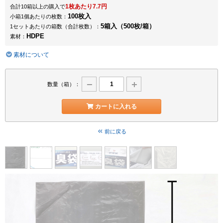
1枚あたり7.7円
合計10箱以上の購入で
100枚入
小箱1個あたりの枚数：
5箱入（500枚/箱）
1セットあたりの箱数（合計枚数）：
HDPE
素材：
素材について
数量（箱）：
カートに入れる
前に戻る