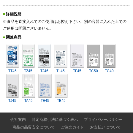
詳細説明
※食品を直接入れてのご使用はお控え下さい。別の容器に入れた上での
ご使用は問題ございません。
関連商品
TT45
TZ45
TJ46
TL45
TF45
TC50
TC40
TJ45
TA45
TE45
TB45
会社案内
特定商取引法に基づく表示
プライバシーポリシー
商品の品質安全について
ご注文ガイド
お支払いについて