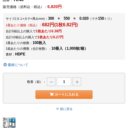
品番：
6,820円
販売価格（送料込・税込）：
300 × 550 × 0.020
150
サイズ
(ヨコ×タテ×厚みmm)
：
（マチ
ミリ）
682円(1枚6.82円)
1冊あたり価格（税込）：
1枚あたり6.38円
合計5箱以上の購入で
1枚あたり6.27円
合計10箱以上の購入で
100枚入
1冊あたりの枚数：
10冊入（1,000枚/箱）
1箱あたりの冊数（合計枚数）：
HDPE
素材：
素材について
数量（箱）：
カートに入れる
前に戻る