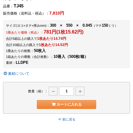
TJ45
品番：
7,810円
販売価格（送料込・税込）：
300 × 550 × 0.045
150
サイズ
(ヨコ×タテ×厚みmm)
：
（マチ
ミリ）
781円(1枚15.62円)
1冊あたり価格（税込）：
1枚あたり14.74円
合計5箱以上の購入で
1枚あたり14.52円
合計10箱以上の購入で
50枚入
1冊あたりの枚数：
10冊入（500枚/箱）
1箱あたりの冊数（合計枚数）：
LLDPE
素材：
素材について
数量（箱）：
カートに入れる
前に戻る