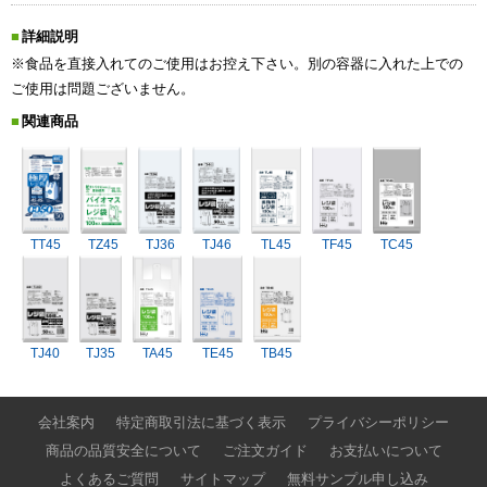
詳細説明
※食品を直接入れてのご使用はお控え下さい。別の容器に入れた上での
ご使用は問題ございません。
関連商品
TT45
TZ45
TJ36
TJ46
TL45
TF45
TC45
TJ40
TJ35
TA45
TE45
TB45
会社案内
特定商取引法に基づく表示
プライバシーポリシー
商品の品質安全について
ご注文ガイド
お支払いについて
よくあるご質問
サイトマップ
無料サンプル申し込み