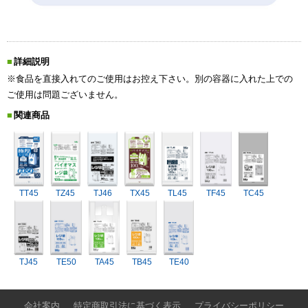
詳細説明
※食品を直接入れてのご使用はお控え下さい。別の容器に入れた上での
ご使用は問題ございません。
関連商品
TT45
TZ45
TJ46
TX45
TL45
TF45
TC45
TJ45
TE50
TA45
TB45
TE40
会社案内
特定商取引法に基づく表示
プライバシーポリシー