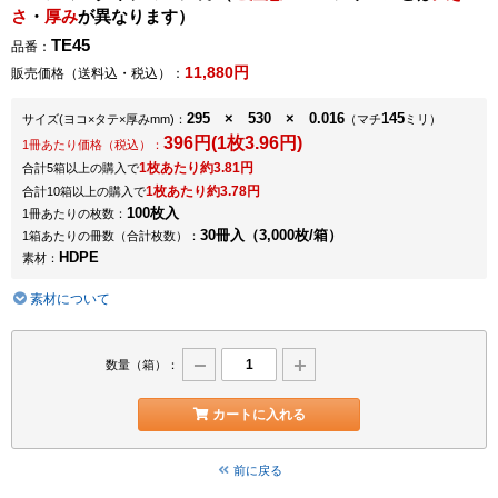
さ
・
厚み
が異なります）
TE45
品番：
11,880円
販売価格（送料込・税込）：
295 × 530 × 0.016
145
サイズ
(ヨコ×タテ×厚みmm)
：
（マチ
ミリ）
396円(1枚3.96円)
1冊あたり価格（税込）：
1枚あたり約3.81円
合計5箱以上の購入で
1枚あたり約3.78円
合計10箱以上の購入で
100枚入
1冊あたりの枚数：
30冊入（3,000枚/箱）
1箱あたりの冊数（合計枚数）：
HDPE
素材：
素材について
数量（箱）：
カートに入れる
前に戻る