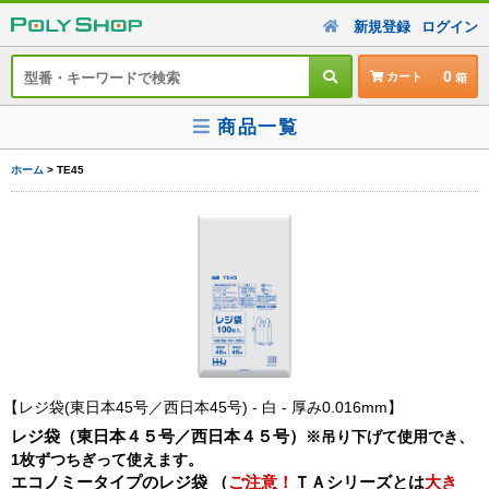
新規登録
ログイン
0
カート
商品一覧
ホーム
> TE45
レジ袋(東日本45号／西日本45号) - 白 - 厚み0.016mm
レジ袋（東日本４５号／西日本４５号）
※吊り下げて使用でき、
1枚ずつちぎって使えます。
エコノミータイプ
のレジ袋 （
ご注意！
ＴＡシリーズとは
大き