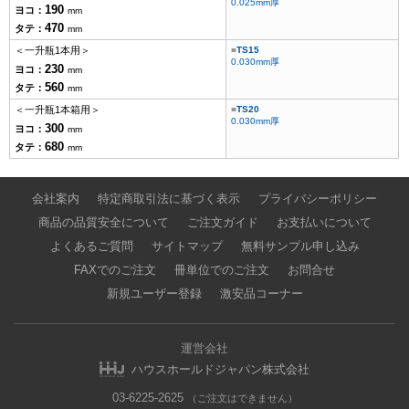
0.025mm厚
190
ヨコ：
mm
470
タテ：
mm
＜一升瓶1本用＞
TS15
0.030mm厚
230
ヨコ：
mm
560
タテ：
mm
＜一升瓶1本箱用＞
TS20
0.030mm厚
300
ヨコ：
mm
680
タテ：
mm
会社案内
特定商取引法に基づく表示
プライバシーポリシー
商品の品質安全について
ご注文ガイド
お支払いについて
よくあるご質問
サイトマップ
無料サンプル申し込み
FAXでのご注文
冊単位でのご注文
お問合せ
新規ユーザー登録
激安品コーナー
運営会社
ハウスホールドジャパン株式会社
03-6225-2625
（ご注文はできません）