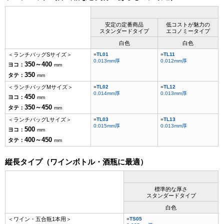
安定の定番商品
低コストが魅力の
スタンダードタイプ
エコノミータイプ
白色
白色
＜ランチバッグSサイズ＞
TL01
TL11
0.013mm厚
0.012mm厚
350～400
ヨコ：
mm
350
タテ：
mm
＜ランチバッグMサイズ＞
TL02
TL12
0.014mm厚
0.013mm厚
450
ヨコ：
mm
350～450
タテ：
mm
＜ランチバッグLサイズ＞
TL03
TL13
0.015mm厚
0.013mm厚
500
ヨコ：
mm
400～450
タテ：
mm
縦長タイプ（ワインボトル・酒瓶に最適）
標準的な厚さ
スタンダードタイプ
白色
＜ワイン・五合瓶1本用＞
TS05