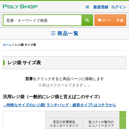
新規登録
ログイン
0
カート
商品一覧
ホーム
> レジ袋 サイズ表
レジ袋 サイズ表
型番
をクリックすると商品ページに移動します
※表はスクロールできます→→
汎用レジ袋（一般的にレジ袋と言えばこのサイズ）
→特殊なサイズのレジ袋( ランチバッグ・縦長タイプ) はコチラから
安定の定番商品
低コストが魅力の
スタンダードタイプ
エコノミータイプ