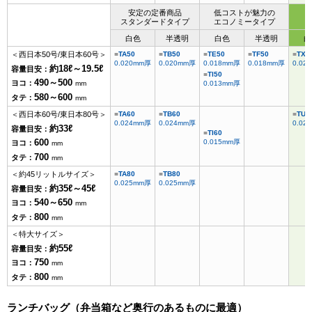
安定の定番商品
低コストが魅力の
スタンダードタイプ
エコノミータイプ
白色
半透明
白色
半透明
白
＜西日本50号/東日本60号＞
TA50
TB50
TE50
TF50
TX5
0.020mm厚
0.020mm厚
0.018mm厚
0.018mm厚
0.02
約18ℓ～19.5ℓ
容量目安：
TI50
490～500
ヨコ：
mm
0.013mm厚
580～600
タテ：
mm
＜西日本60号/東日本80号＞
TA60
TB60
TU6
0.024mm厚
0.024mm厚
0.02
約33ℓ
容量目安：
TI60
600
0.015mm厚
ヨコ：
mm
700
タテ：
mm
＜約45リットルサイズ＞
TA80
TB80
0.025mm厚
0.025mm厚
約35ℓ～45ℓ
容量目安：
540～650
ヨコ：
mm
800
タテ：
mm
＜特大サイズ＞
約55ℓ
容量目安：
750
ヨコ：
mm
800
タテ：
mm
ランチバッグ（弁当箱など奥行のあるものに最適）